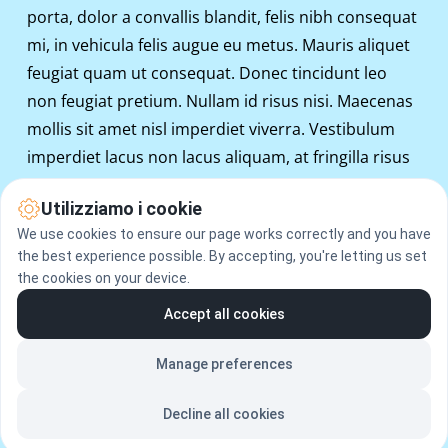
porta, dolor a convallis blandit, felis nibh consequat 
mi, in vehicula felis augue eu metus. Mauris aliquet 
feugiat quam ut consequat. Donec tincidunt leo 
non feugiat pretium. Nullam id risus nisi. Maecenas 
mollis sit amet nisl imperdiet viverra. Vestibulum 
imperdiet lacus non lacus aliquam, at fringilla risus 
malesuada. Praesent at tincidunt nulla. Nulla purus 
Utilizziamo i cookie
metus, porttitor vel venenatis quis, consectetur 
We use cookies to ensure our page works correctly and you have
eget orci. Nulla dapibus diam ut scelerisque 
the best experience possible. By accepting, you're letting us set
faucibus. Suspendisse sit amet ultricies erat. Nulla 
the cookies on your device.
ac justo quis quam viverra egestas. Donec ultricies 
Accept all cookies
enim vitae elit tincidunt ultrices. Nam lacinia 
placerat interdum.
Manage preferences
Decline all cookies